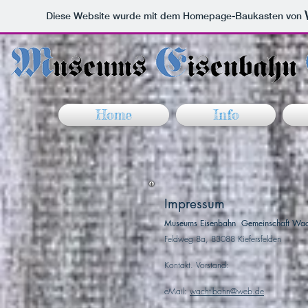
Diese Website wurde mit dem Homepage-Baukasten von
Home
Info
Impressum
Museums Eisenbahn Gemeinschaft Wach
Feldweg 8a, 83088 Kiefersfelden
Kontakt. Vorstand:
eMail:
wachtlbahn@web.de